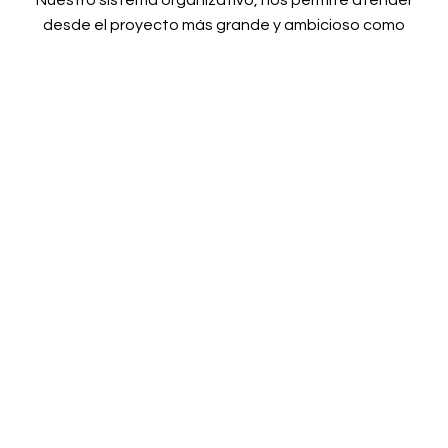
desde el proyecto más grande y ambicioso como
cualquier necesidad de servicio de reparación o
mantenimiento que necesiten nuestros clientes, lo
que nos convierte en su socio ideal para construir y
mantener su edificio.
Contacta con Nosotros